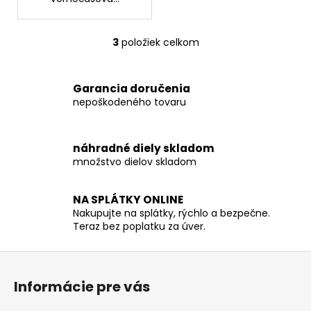
3
položiek celkom
O
v
l
Garancia doručenia
á
nepoškodeného tovaru
d
a
c
náhradné diely skladom
i
množstvo dielov skladom
e
p
r
NA SPLÁTKY ONLINE
Nakupujte na splátky, rýchlo a bezpečne.
v
Teraz bez poplatku za úver.
k
y
Z
v
á
ý
Informácie pre vás
p
p
i