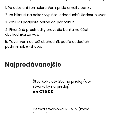
č
a
1. Po odoslaní formulára Vám príde email z banky
m
2. Po kliknutí na odkaz Vyplňte jednoduchú žiadosť o úver.
e
3. Zmluvu podpíšte online do pár minút.
E-
4. Finančné prostriedky prevedie banka na účet
MOTO-
obchodníka za vás.
X9:
ELEKTRICKÝ
5. Tovar vám doručí obchodník podľa dodacích
MOTOCYKEL
podmienok e-shopu.
NOVEJ
GENERÁCIE
|
VÝKON
Najpredávanejšie
A
UDRŽATEĽNOSŤ
V
POHOTOVOM
Štvorkolky atv 250 na predaj (atv
BALENÍ
štvorkolky na predaj)
€3
€1 800
od
999
Detská štvorkolka 125 ATV (malá