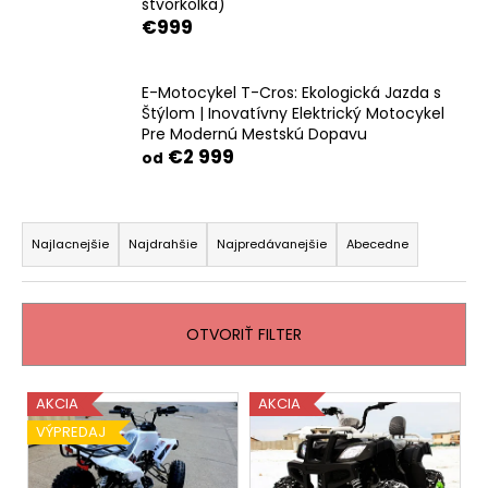
štvorkolka)
€999
E-Motocykel T-Cros: Ekologická Jazda s
Štýlom | Inovatívny Elektrický Motocykel
Pre Modernú Mestskú Dopavu
€2 999
od
R
a
Najlacnejšie
Najdrahšie
Najpredávanejšie
Abecedne
d
e
n
OTVORIŤ FILTER
i
e
V
AKCIA
AKCIA
p
ý
VÝPREDAJ
r
p
o
i