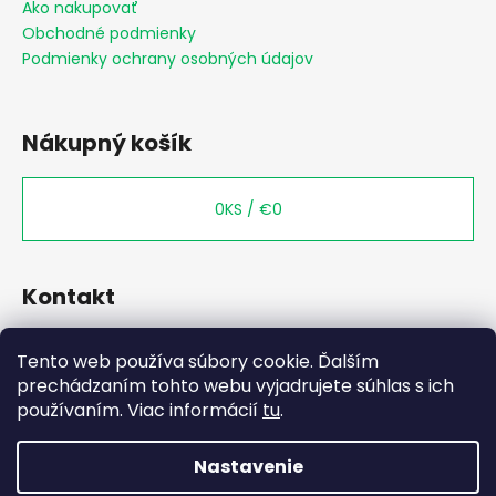
ä
Ako nakupovať
s
t
Obchodné podmienky
u
i
Podmienky ochrany osobných údajov
e
Nákupný košík
0
KS /
€0
Kontakt
+421 949 444 033
Tento web používa súbory cookie. Ďalším
prechádzaním tohto webu vyjadrujete súhlas s ich
používaním. Viac informácií
tu
.
Nastavenie
WhatsApp?
Vytvoril Shoptet