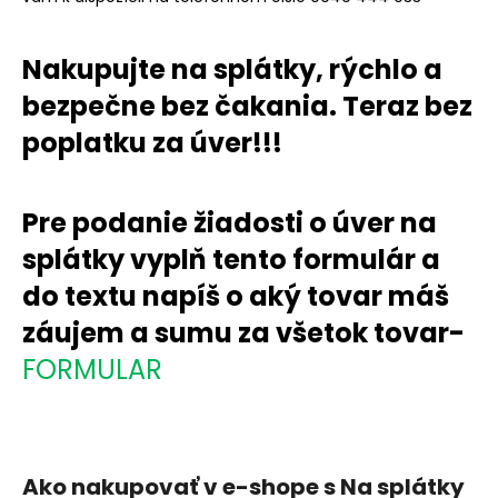
á
j
Nakupujte na splátky, rýchlo a
s
bezpečne bez čakania. Teraz bez
ť
poplatku za úver!!!
?
Pre podanie žiadosti o úver na
splátky vyplň tento formulár a
HĽADAŤ
do textu napíš o aký tovar máš
záujem a sumu za všetok tovar-
O
FORMULAR
d
p
o
r
ú
Ako nakupovať v e-shope s Na splátky