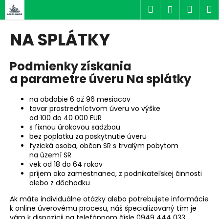
K
Prejsť
Hľadať
Náku
M
Prihlásen
na
o
obsah
Späť
Späť
košík
š
NA SPLÁTKY
í
Č
k
Podmienky získania
o
a parametre úveru
Na splátky
p
o
na obdobie 6 až 96 mesiacov
t
tovar prostredníctvom úveru vo výške
r
od 100 do 40 000 EUR
e
s fixnou úrokovou sadzbou
bez poplatku za poskytnutie úveru
b
fyzická osoba, občan SR s trvalým pobytom
u
na území SR
vek od 18 do 64 rokov
j
príjem ako zamestnanec, z podnikateľskej činnosti
e
alebo z dôchodku
t
Ak máte individuálne otázky alebo potrebujete informácie
e
k online úverovému procesu, náš špecializovaný tím je
n
vám k dispozícii na telefónnom čísle 0949 444 033