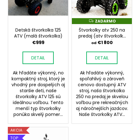
d
s
u
p
k
r
ZADARMO
Z
A
t
o
Detská štvorkolka 125
Štvorkolky atv 250 na
D
A
o
ATV (malá štvorkolka)
predaj (atv štvorkolky
d
R
na predaj)
€999
€1 800
v
od
M
u
O
k
DETAIL
DETAIL
t
o
Ak hľadáte výkonný, no
Ak hľadáte výkonný,
v
kompaktný stroj, ktorý je
spoľahlivý a zároveň
vhodný pre dospelých aj
cenovo dostupný ATV
staršie deti, naše
stroj, naša štvorkolka
štvorkolky ATV 125 sú
250 na predaj je skvelou
ideálnou voľbou. Tento
voľbou pre rekreačných
menší typ štvorkolky
aj náročnejších jazdcov.
ponúka skvelý pomer...
Naše štvorkolky ATV...
AKCIA
TOP