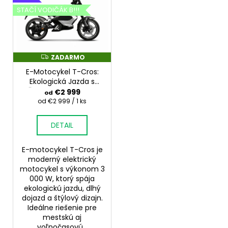
STAČÍ VODIČÁK B!!!
ZADARMO
Z
A
E-Motocykel T-Cros:
D
A
Ekologická Jazda s
R
Štýlom | Inovatívny
€2 999
od
M
Elektrický Motocykel
O
Jednotková
od €2 999 / 1 ks
cena:
Pre Modernú Mestskú
Dopavu
DETAIL
E-motocykel T-Cros je
moderný elektrický
motocykel s výkonom 3
000 W, ktorý spája
ekologickú jazdu, dlhý
dojazd a štýlový dizajn.
Ideálne riešenie pre
mestskú aj
voľnočasovú...