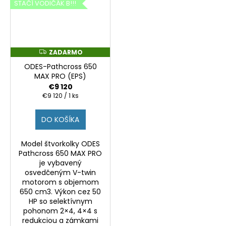
STAČÍ VODIČÁK B!!!
ZADARMO
Z
A
ODES-Pathcross 650
D
A
MAX PRO (EPS)
R
€9 120
M
O
Jednotková
€9 120 / 1 ks
cena:
DO KOŠÍKA
Model štvorkolky ODES
Pathcross 650 MAX PRO
je vybavený
osvedčeným V-twin
motorom s objemom
650 cm3. Výkon cez 50
HP so selektívnym
pohonom 2×4, 4×4 s
redukciou a zámkami