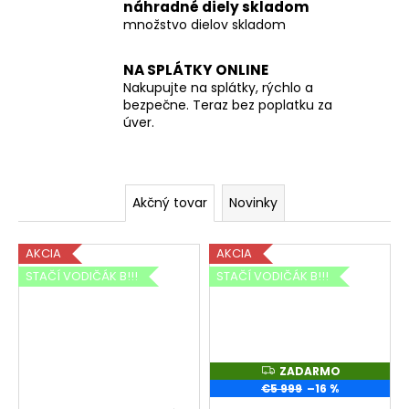
a
náhradné diely skladom
á
množstvo dielov skladom
p
j
s
NA SPLÁTKY ONLINE
r
Nakupujte na splátky, rýchlo a
ť
e
bezpečne. Teraz bez poplatku za
?
úver.
d
a
Akčný tovar
Novinky
j
HĽADAŤ
AKCIA
AKCIA
STAČÍ VODIČÁK B!!!
STAČÍ VODIČÁK B!!!
O
d
p
o
r
ZADARMO
Z
A
ú
€5 999
–16 %
D
A