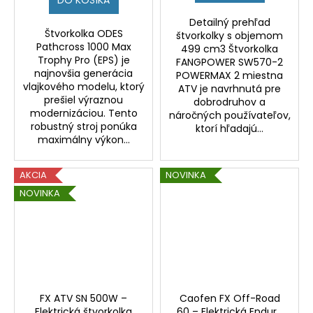
DO KOŠÍKA
Detailný prehľad
Štvorkolka ODES
štvorkolky s objemom
Pathcross 1000 Max
499 cm3 Štvorkolka
Trophy Pro (EPS) je
FANGPOWER SW570-2
najnovšia generácia
POWERMAX 2 miestna
vlajkového modelu, ktorý
ATV je navrhnutá pre
prešiel výraznou
dobrodruhov a
modernizáciou. Tento
náročných používateľov,
robustný stroj ponúka
ktorí hľadajú...
maximálny výkon...
AKCIA
NOVINKA
NOVINKA
FX ATV SN 500W –
Caofen FX Off-Road
Elektrická štvorkolka
60 – Elektrická Enduro