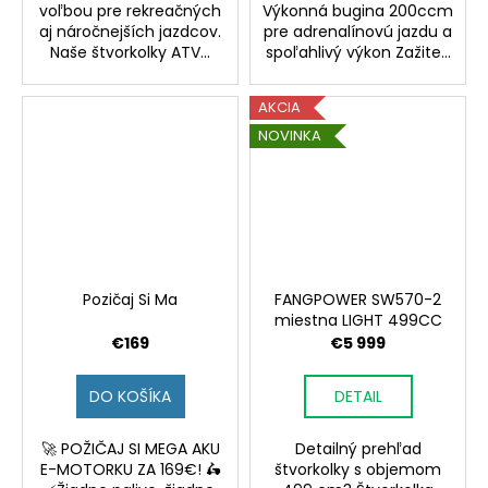
voľbou pre rekreačných
Výkonná bugina 200ccm
aj náročnejších jazdcov.
pre adrenalínovú jazdu a
Naše štvorkolky ATV...
spoľahlivý výkon Zažite...
AKCIA
NOVINKA
Pozičaj Si Ma
FANGPOWER SW570-2
miestna LIGHT 499CC
€169
€5 999
DO KOŠÍKA
DETAIL
🚀 POŽIČAJ SI MEGA AKU
Detailný prehľad
E-MOTORKU ZA 169€! 🛵
štvorkolky s objemom