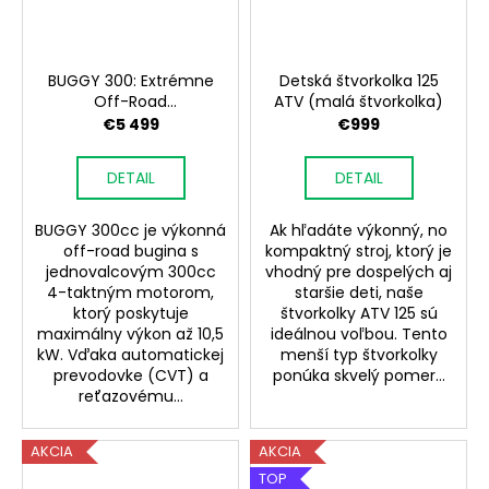
BUGGY 300: Extrémne
Detská štvorkolka 125
Off-Road
ATV (malá štvorkolka)
Dobrodružstvo | Silný a
€5 499
€999
Odolný Terénny Buggy
Pre Adrenalínové
DETAIL
DETAIL
Zážitky
BUGGY 300cc je výkonná
Ak hľadáte výkonný, no
off-road bugina s
kompaktný stroj, ktorý je
jednovalcovým 300cc
vhodný pre dospelých aj
4-taktným motorom,
staršie deti, naše
ktorý poskytuje
štvorkolky ATV 125 sú
maximálny výkon až 10,5
ideálnou voľbou. Tento
kW. Vďaka automatickej
menší typ štvorkolky
prevodovke (CVT) a
ponúka skvelý pomer...
reťazovému...
AKCIA
AKCIA
TOP