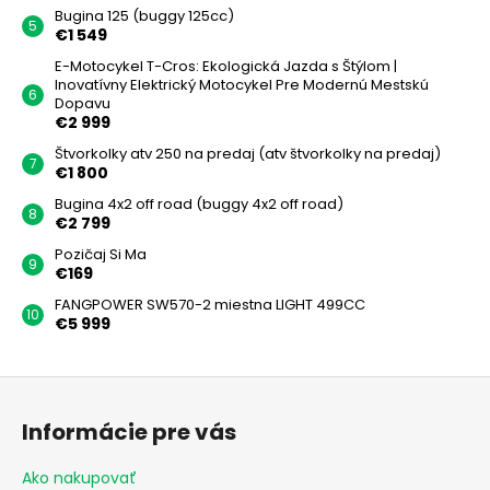
Bugina 125 (buggy 125cc)
€1 549
E-Motocykel T-Cros: Ekologická Jazda s Štýlom |
Inovatívny Elektrický Motocykel Pre Modernú Mestskú
Dopavu
€2 999
Štvorkolky atv 250 na predaj (atv štvorkolky na predaj)
€1 800
Bugina 4x2 off road (buggy 4x2 off road)
€2 799
Pozičaj Si Ma
€169
FANGPOWER SW570-2 miestna LIGHT 499CC
€5 999
Z
á
Informácie pre vás
p
ä
Ako nakupovať