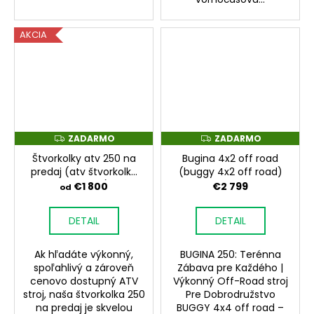
AKCIA
ZADARMO
ZADARMO
Z
Z
A
A
Štvorkolky atv 250 na
Bugina 4x2 off road
D
D
A
A
predaj (atv štvorkolky
(buggy 4x2 off road)
R
R
na predaj)
€1 800
€2 799
od
M
M
O
O
DETAIL
DETAIL
Ak hľadáte výkonný,
BUGINA 250: Terénna
spoľahlivý a zároveň
Zábava pre Každého |
cenovo dostupný ATV
Výkonný Off-Road stroj
stroj, naša štvorkolka 250
Pre Dobrodružstvo
na predaj je skvelou
BUGGY 4x4 off road –