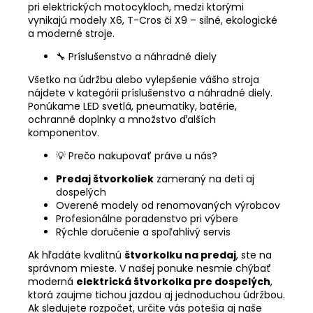
pri elektrických motocykloch, medzi ktorými
vynikajú modely X6, T-Cros či X9 – silné, ekologické
a moderné stroje.
🔧 Príslušenstvo a náhradné diely
Všetko na údržbu alebo vylepšenie vášho stroja
nájdete v kategórii príslušenstvo a náhradné diely.
Ponúkame LED svetlá, pneumatiky, batérie,
ochranné doplnky a množstvo ďalších
komponentov.
💡 Prečo nakupovať práve u nás?
Predaj štvorkoliek
zameraný na deti aj
dospelých
Overené modely od renomovaných výrobcov
Profesionálne poradenstvo pri výbere
Rýchle doručenie a spoľahlivý servis
Ak hľadáte kvalitnú
štvorkolku na predaj
, ste na
správnom mieste. V našej ponuke nesmie chýbať
moderná
elektrická štvorkolka pre dospelých
,
ktorá zaujme tichou jazdou aj jednoduchou údržbou.
Ak sledujete rozpočet, určite vás potešia aj naše