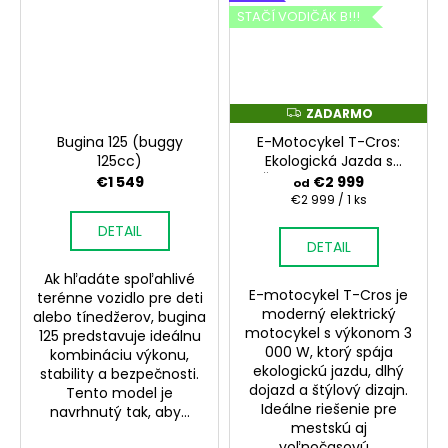
STAČÍ VODIČÁK B!!!
ZADARMO
Z
A
Bugina 125 (buggy
E-Motocykel T-Cros:
D
A
125cc)
Ekologická Jazda s
R
Štýlom | Inovatívny
€1 549
€2 999
od
M
Elektrický Motocykel
O
Jednotková
€2 999 / 1 ks
cena:
Pre Modernú Mestskú
DETAIL
Dopavu
DETAIL
Ak hľadáte spoľahlivé
E-motocykel T-Cros je
terénne vozidlo pre deti
moderný elektrický
alebo tínedžerov, bugina
motocykel s výkonom 3
125 predstavuje ideálnu
000 W, ktorý spája
kombináciu výkonu,
ekologickú jazdu, dlhý
stability a bezpečnosti.
dojazd a štýlový dizajn.
Tento model je
Ideálne riešenie pre
navrhnutý tak, aby...
mestskú aj
voľnočasovú...