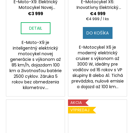
č
E-Moto-X9: Elektrický
E-Motocykel X6:
R
a
Motocykel Novej
Inovatívny Elektrický
M
m
Generácie | Výkon a
Cruiser |
O
€3 999
€4 999
Udržateľnosť v
Vysokovýkonný a
Jednotková
€4 999 / 1 ks
e
cena:
Pohotovom Balení
Ekologický
DETAIL
BUGINA
DO KOŠÍKA
4X2
OFF
E-Moto-X9 je
ROAD
E-Motocykel X6 je
inteligentný elektrický
(BUGGY
moderný elektrický
motocykel novej
4X2
cruiser s výkonom až
generácie s výkonom až
OFF
3000 W, ideálny pre
85 km/h, dojazdom 100
ROAD)
vodičov od 16 rokov s VP
km a životnosťou batérie
€2
skupiny B alebo A1. Tichá
2500 cyklov. Záruka 5
799
prevádzka, nulové emisie
rokov bez obmedzenia
a dojazd až 100 km...
kilometrov....
AKCIA
VÝPREDAJ