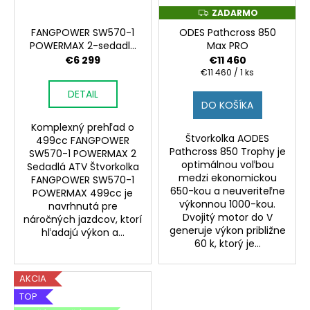
ZADARMO
Z
A
FANGPOWER SW570-1
ODES Pathcross 850
D
A
POWERMAX 2-sedadlá
Max PRO
R
ATV – štvorkolka na
€6 299
€11 460
M
predaj pre náročný
O
Jednotková
€11 460 / 1 ks
cena:
offroad
500CC
DETAIL
DO KOŠÍKA
Komplexný prehľad o
Štvorkolka AODES
499cc FANGPOWER
Pathcross 850 Trophy je
SW570-1 POWERMAX 2
optimálnou voľbou
Sedadlá ATV Štvorkolka
medzi ekonomickou
FANGPOWER SW570-1
650-kou a neuveriteľne
POWERMAX 499cc je
výkonnou 1000-kou.
navrhnutá pre
Dvojitý motor do V
náročných jazdcov, ktorí
generuje výkon približne
hľadajú výkon a...
60 k, ktorý je...
AKCIA
TOP