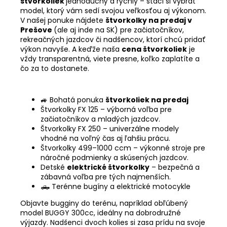
štvorkoliek
jednoduchý a rýchly – stačí si vybrať
model, ktorý vám sedí svojou veľkosťou aj výkonom.
V našej ponuke nájdete
štvorkolky na predaj v
Prešove
(ale aj inde na SK) pre začiatočníkov,
rekreačných jazdcov či nadšencov, ktorí chcú pridať
výkon navyše. A keďže naša
cena štvorkoliek
je
vždy transparentná, viete presne, koľko zaplatíte a
čo za to dostanete.
🚙 Bohatá ponuka
štvorkoliek na predaj
Štvorkolky FX 125 – výborná voľba pre
začiatočníkov a mladých jazdcov.
Štvorkolky FX 250 – univerzálne modely
vhodné na voľný čas aj ľahšiu prácu.
Štvorkolky 499–1000 ccm – výkonné stroje pre
náročné podmienky a skúsených jazdcov.
Detské
elektrické štvorkolky
– bezpečná a
zábavná voľba pre tých najmenších.
🛻 Terénne bugíny a elektrické motocykle
Objavte bugginy do terénu, napríklad obľúbený
model BUGGY 300cc, ideálny na dobrodružné
výjazdy. Nadšenci dvoch kolies si zasa prídu na svoje