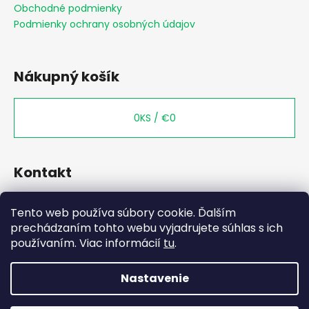
t
Obchodné podmienky
i
Podmienky ochrany osobných údajov
e
Nákupný košík
0
KS /
€0
Kontakt
+421 949 444 033
Tento web používa súbory cookie. Ďalším
prechádzaním tohto webu vyjadrujete súhlas s ich
používaním. Viac informácií
tu
.
Nastavenie
WhatsApp?
Vytvoril Shoptet