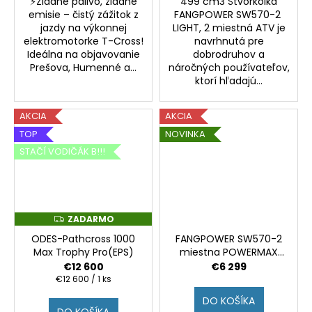
⚡Žiadne palivo, žiadne
499 cm3 Štvorkolka
emisie – čistý zážitok z
FANGPOWER SW570-2
jazdy na výkonnej
LIGHT, 2 miestná ATV je
elektromotorke T-Cross!
navrhnutá pre
Ideálna na objavovanie
dobrodruhov a
Prešova, Humenné a...
náročných používateľov,
ktorí hľadajú...
AKCIA
AKCIA
TOP
NOVINKA
STAČÍ VODIČÁK B!!!
ZADARMO
Z
A
ODES-Pathcross 1000
FANGPOWER SW570-2
D
A
Max Trophy Pro(EPS)
miestna POWERMAX
R
499CC
€12 600
€6 299
M
O
Jednotková
€12 600 / 1 ks
cena:
DO KOŠÍKA