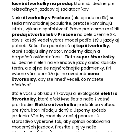
lacné štvorkolky na predaj
, ktoré sú ideálne pre
rekreačných jazdcov aj začiatočníkov.
Naše
štvorkolky v Prešove
(ale aj inde na SK) sa
tešia mimoriadnej popularite, pretože kombinujú
istotu, výkon a spoľahlivosť. Práve preto sme rozšírili
predaj štvorkoliek v Prešove
na celé územie SK,
aby si každý vedel vybrať model podľa štýlu jazdy aj
potrieb. Súčasťou ponuky sú aj
top štvorkolky
,
ktoré spájajú silný motor, moderný dizajn a
bezpečnú ovládateľnosť. Tieto
super štvorkolky
sú ideálne nielen na víkendové jazdy alebo klasický
terén, ale aj na tie najnáročnejšie podmienky. Pri
výbere vám pomôže jasne uvedená
cena
štvorkolky
, aby ste hneď vedeli, čo môžete
očakávať.
Stále väčšiu obľubu získavajú aj ekologické
elektro
štvorkolky
, ktoré efektívne šetria naše životné
prostredie.
Elektro štvorkolka
je ideálnou voľbou
pre tých, ktorí hľadajú tichý a úsporný spôsob
jazdenia. Všetky modely v našej ponuke sú
starostlivo vyberané tak, aby spĺňali očakávania
moderných jazdcov. Prezrite si aj vy naše