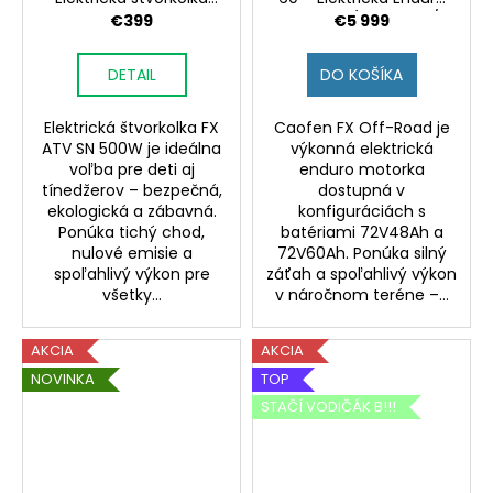
pre deti a mladých
Motorka (72V60Ah /
€399
€5 999
72V48Ah)
DETAIL
DO KOŠÍKA
Elektrická štvorkolka FX
Caofen FX Off-Road je
ATV SN 500W je ideálna
výkonná elektrická
voľba pre deti aj
enduro motorka
tínedžerov – bezpečná,
dostupná v
ekologická a zábavná.
konfiguráciách s
Ponúka tichý chod,
batériami 72V48Ah a
nulové emisie a
72V60Ah. Ponúka silný
spoľahlivý výkon pre
záťah a spoľahlivý výkon
všetky...
v náročnom teréne –...
AKCIA
AKCIA
NOVINKA
TOP
STAČÍ VODIČÁK B!!!