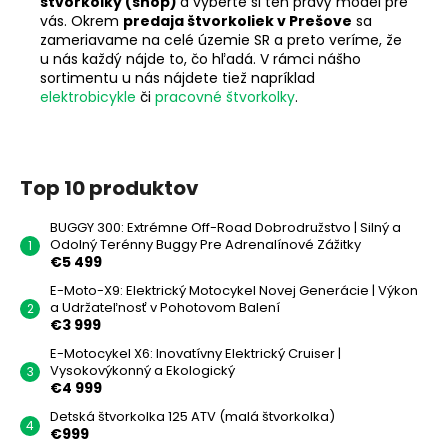
štvorkolky (shop)
a vyberte si ten pravý model pre
vás. Okrem
predaja štvorkoliek v Prešove
sa
zameriavame na celé územie SR a preto veríme, že
u nás každý nájde to, čo hľadá. V rámci nášho
sortimentu u nás nájdete tiež napríklad
elektrobicykle
či
pracovné štvorkolky
.
Top 10 produktov
BUGGY 300: Extrémne Off-Road Dobrodružstvo | Silný a
Odolný Terénny Buggy Pre Adrenalínové Zážitky
€5 499
E-Moto-X9: Elektrický Motocykel Novej Generácie | Výkon
a Udržateľnosť v Pohotovom Balení
€3 999
E-Motocykel X6: Inovatívny Elektrický Cruiser |
Vysokovýkonný a Ekologický
€4 999
Detská štvorkolka 125 ATV (malá štvorkolka)
€999