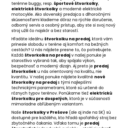
terénne buggy, resp.
športové štvorkolky
,
elektrické štvorkolky
a moderné elektrické
motocykle. Ako slovenský predajca s dlhoročnými
skúsenosťami kladieme dôraz na rýchle doručenie,
odborný servis a osobný prístup, aby ste si svoj nový
stroj užili čo najskôr a bez starostí.
Hľadáte ideálnu
štvorkolku na predaj
, ktorá vám
prinesie slobodu v teréne aj komfort na bežných
cestách? U nás nájdete presne to, čo potrebujete.
Každá
štvorkolka na predaj
v našej ponuke je
starostlivo vybraná tak, aby spájala výkon,
bezpečnosť a moderný dizajn. Aj preto je
predaj
štvorkoliek
u nás orientovaný na kvalitu, nie
kvantitu. V našej ponuke nájdete kvalitné
nové
štvorkolky na predaj
s tými najlepšími
technickými parametrami, ktoré sú určené do
rôznych typov terénov. Ponúkame tiež
elektrickú
štvorkolku pre dospelých
, ktorá je v súčasnosti
mimoriadne obľúbeným variantom.
Naše
štvorkolky v Prešove
(ale aj inde na SK) sú
dostupné pre každého, kto hľadá spoľahlivý stroj bez
zbytočného čakania. Vďaka tomu je
predaj