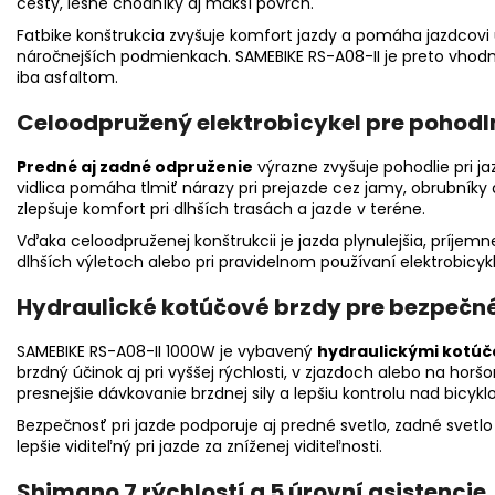
cesty, lesné chodníky aj mäkší povrch.
Fatbike konštrukcia zvyšuje komfort jazdy a pomáha jazdcovi u
náročnejších podmienkach. SAMEBIKE RS-A08-II je preto vhod
iba asfaltom.
Celoodpružený elektrobicykel pre pohodl
Predné aj zadné odpruženie
výrazne zvyšuje pohodlie pri 
vidlica pomáha tlmiť nárazy pri prejazde cez jamy, obrubníky 
zlepšuje komfort pri dlhších trasách a jazde v teréne.
Vďaka celoodpruženej konštrukcii je jazda plynulejšia, príjem
dlhších výletoch alebo pri pravidelnom používaní elektrobicykl
Hydraulické kotúčové brzdy pre bezpečn
SAMEBIKE RS-A08-II 1000W je vybavený
hydraulickými kotú
brzdný účinok aj pri vyššej rýchlosti, v zjazdoch alebo na hor
presnejšie dávkovanie brzdnej sily a lepšiu kontrolu nad bicykl
Bezpečnosť pri jazde podporuje aj predné svetlo, zadné svetlo
lepšie viditeľný pri jazde za zníženej viditeľnosti.
Shimano 7 rýchlostí a 5 úrovní asistencie