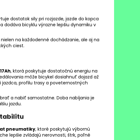
ytuje dostatok sily pri rozjazde, jazde do kopca
 a dodáva bicyklu výrazne lepšiu dynamiku v
nielen na každodenné dochádzanie, ale aj na
ckých ciest.
 17Ah
, ktorá poskytuje dostatočnú energiu na
pedálovania môže bicykel dosiahnuť dojazd až
 jazdca, profilu trasy a poveternostných
ybrať a nabiť samostatne. Doba nabíjania je
lšiu jazdu.
tabilitu
 fat pneumatiky
, ktoré poskytujú výbornú
oche lepšie zvládajú nerovnosti, štrk, poľné