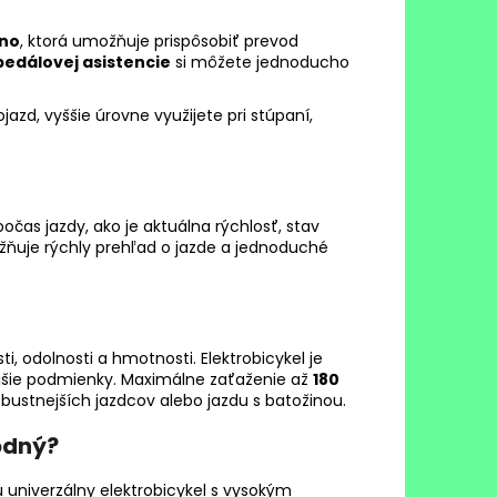
ano
, ktorá umožňuje prispôsobiť prevod
pedálovej asistencie
si môžete jednoducho
jazd, vyššie úrovne využijete pri stúpaní,
očas jazdy, ako je aktuálna rýchlosť, stav
ožňuje rýchly prehľad o jazde a jednoduché
, odolnosti a hmotnosti. Elektrobicykel je
ejšie podmienky. Maximálne zaťaženie až
180
obustnejších jazdcov alebo jazdu s batožinou.
odný?
ú univerzálny elektrobicykel s vysokým