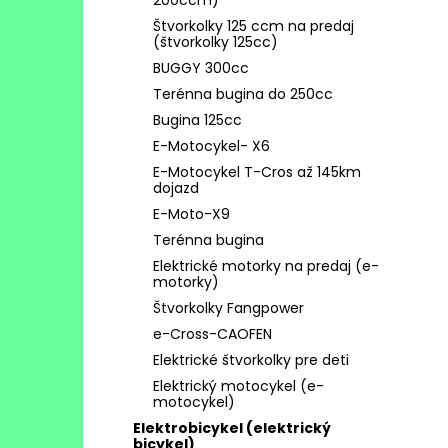
200ccm)
Štvorkolky 125 ccm na predaj
(štvorkolky 125cc)
BUGGY 300cc
Terénna bugina do 250cc
Bugina 125cc
E-Motocykel- X6
E-Motocykel T-Cros až 145km
dojazd
E-Moto-X9
Terénna bugina
Elektrické motorky na predaj (e-
motorky)
Štvorkolky Fangpower
e-Cross-CAOFEN
Elektrické štvorkolky pre deti
Elektrický motocykel (e-
motocykel)
Elektrobicykel (elektrický
bicykel)