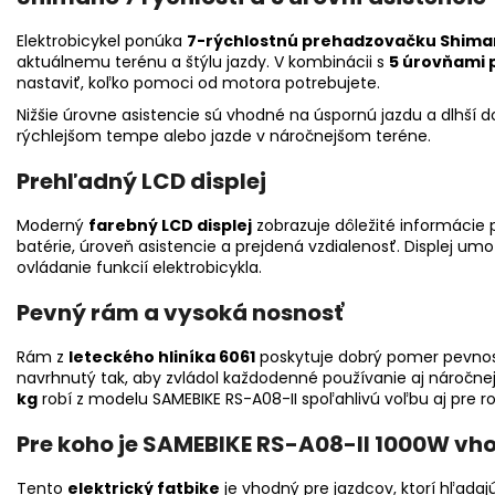
Elektrobicykel ponúka
7-rýchlostnú prehadzovačku Shim
aktuálnemu terénu a štýlu jazdy. V kombinácii s
5 úrovňami 
nastaviť, koľko pomoci od motora potrebujete.
Nižšie úrovne asistencie sú vhodné na úspornú jazdu a dlhší do
rýchlejšom tempe alebo jazde v náročnejšom teréne.
Prehľadný LCD displej
Moderný
farebný LCD displej
zobrazuje dôležité informácie p
batérie, úroveň asistencie a prejdená vzdialenosť. Displej um
ovládanie funkcií elektrobicykla.
Pevný rám a vysoká nosnosť
Rám z
leteckého hliníka 6061
poskytuje dobrý pomer pevnosti
navrhnutý tak, aby zvládol každodenné používanie aj náročn
kg
robí z modelu SAMEBIKE RS-A08-II spoľahlivú voľbu aj pre r
Pre koho je SAMEBIKE RS-A08-II 1000W vh
Tento
elektrický fatbike
je vhodný pre jazdcov, ktorí hľadaj