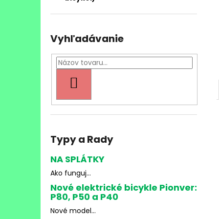
Vyhľadávanie
HĽADAŤ
Typy a Rady
NA SPLÁTKY
Ako funguj...
Nové elektrické bicykle Pionver:
P80, P50 a P40
Nové model...