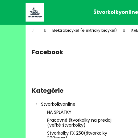
K
Prejsť
na
o
Štvorkolkyonline
obsah
Späť
Späť
š
do
do
í
Domov
Elektrobicykel (elektrický bicykel)
SAM
k
obchodu
obchodu
B
o
Facebook
č
n
ý
p
Preskočiť
a
kategórie
Kategórie
n
e
BUGINA 125 (BUGGY 125CC)
Štvorkolkyonline
l
€1 549
NA SPLÁTKY
Pracovné štvorkolky na predaj
(veľké štvorkolky)
Štvorkolky FX 250(štvorkolky