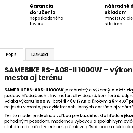
Garancia
náhradné d
doručenia
skladom
nepoškodeného
množstvo die
tovaru
skladom
Popis
Diskusia
SAMEBIKE RS-A08-II 1000W – výkonn
mesta aj terénu
SAMEBIKE RS-A08-II 1000W
je robustný a výkonný
elektrick
jazdcov hľadajúcich silný motor, dlhý dojazd, komfortné odpr
Vďaka výkonu
1000 W
, batérii
48V 17Ah
a širokým
26 × 4,0"
na jazdu v meste, po cyklotrasách, lesných cestách aj v náro
Tento model je ideálnou voľbou pre každého, kto hľadá
výko
pohodlným posedom, modernou výbavou a spoľahlivým ovládan
stabilitu a komfort v jednom prémiovo pôsobiacom elektrickom