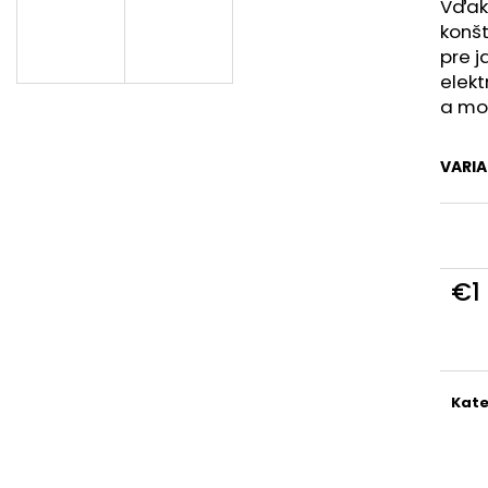
Vďak
konšt
pre j
elek
a mo
VARI
€1
Jedn
cena
Kate