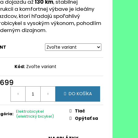
a dojazdu až
130 km
, stabilnej
rukcii a komfortnej výbave je ideálny
azdcov, ktorí hľadajú spoľahlivý
trobicykel s vysokým výkonom, pohodlím
derným dizajnom.
ANT
Kód:
Zvoľte variant
 699
otková
DO KOŠÍKA
:
Tlač
Elektrobicykel
gória
:
(elektrický bicykel)
Opýtať sa