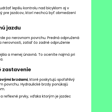
držať lepšiu kontrolu nad bicyklom aj v
ný pre jazdcov, ktorí nechcú byť obmedzení
nú jazdu
jazde po nerovnom povrchu. Predná odpružená
a nerovnosti, zatiaľ čo zadné odpruženie
nejšia a menej únavná. To oceníte najmä pri
a.
é zastavenie
čovými brzdami
, ktoré poskytujú spoľahlivý
šom povrchu. Hydraulické brzdy ponúkajú
om.
 a reflexné prvky, vďaka ktorým je jazdec