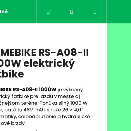
Hľadať
Prihlásenie
Nákupný
né podmienky
Kontakt
Napíšte nám
košík
MEBIKE RS-A08-II
00W elektrický
tbike
BIKE RS-A08-II 1000W
je výkonný
rický fatbike pre jazdu v meste aj
6: INOVATÍVNY
Nasledujúce
SER |
nejšom teréne. Ponúka silný 1000 W
Ý A EKOLOGICKÝ
, batériu 48V 17Ah, široké 26 × 4,0"
atiky, celoodpruženie a hydraulické
99
ové brzdy.