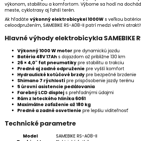
výkonom, stabilitou a komfortom. Výborne sa hodí na dochádz
meste, cyklotrasy aj ľahší terén.
Ak hľadáte
výkonný elektrobicykel 1000W
s veľkou batério
celoodpružením, SAMEBIKE RS-A08-II patrí medzi veľmi atraktív
Hlavné výhody elektrobicykla SAMEBIKE R
Výkonný 1000 W motor
pre dynamickú jazdu
Batéria 48V 17Ah
s dojazdom až približne 130 km
26 × 4,0" fat pneumatiky
pre stabilitu a trakciu
Predné aj zadné odpruženie
pre vyšší komfort
Hydraulické kotúčové brzdy
pre bezpečné brzdenie
Shimano 7 rýchlostí
pre prispôsobenie jazdy terénu
5 úrovní asistencie pedálovania
Farebný LCD displej
s prehľadnými údajmi
Rám z leteckého hliníka 6061
Maximálne zaťaženie až 180 kg
Predné a zadné osvetlenie
pre lepšiu viditeľnosť
Technické parametre
Model
SAMEBIKE RS-A08-II