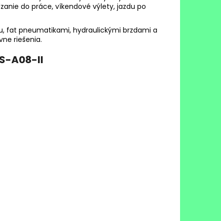
anie do práce, víkendové výlety, jazdu po
u, fat pneumatikami, hydraulickými brzdami a
ne riešenia.
S-A08-II