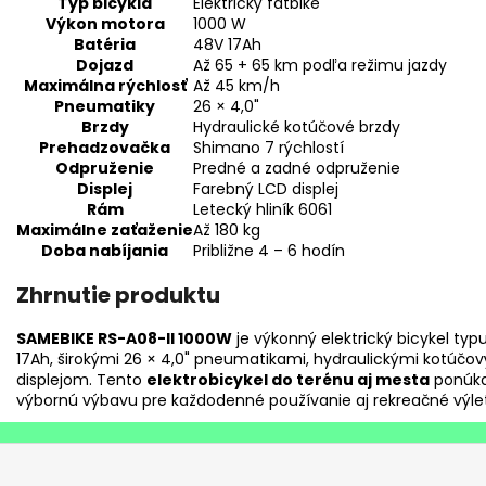
Typ bicykla
Elektrický fatbike
Výkon motora
1000 W
Batéria
48V 17Ah
Dojazd
Až 65 + 65 km podľa režimu jazdy
Maximálna rýchlosť
Až 45 km/h
Pneumatiky
26 × 4,0"
Brzdy
Hydraulické kotúčové brzdy
Prehadzovačka
Shimano 7 rýchlostí
Odpruženie
Predné a zadné odpruženie
Displej
Farebný LCD displej
Rám
Letecký hliník 6061
Maximálne zaťaženie
Až 180 kg
Doba nabíjania
Približne 4 – 6 hodín
Zhrnutie produktu
SAMEBIKE RS-A08-II 1000W
je výkonný elektrický bicykel ty
17Ah, širokými 26 × 4,0" pneumatikami, hydraulickými kotúč
displejom. Tento
elektrobicykel do terénu aj mesta
ponúka 
výbornú výbavu pre každodenné používanie aj rekreačné výle