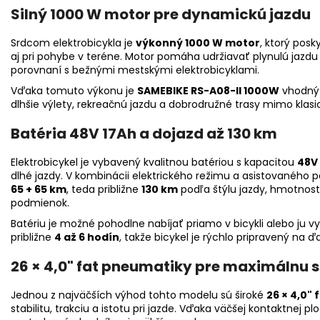
Silný 1000 W motor pre dynamickú jazdu
Srdcom elektrobicykla je
výkonný 1000 W motor
, ktorý posk
aj pri pohybe v teréne. Motor pomáha udržiavať plynulú jazdu
porovnaní s bežnými mestskými elektrobicyklami.
Vďaka tomuto výkonu je
SAMEBIKE RS-A08-II 1000W
vhodný 
dlhšie výlety, rekreačnú jazdu a dobrodružné trasy mimo klasi
Batéria 48V 17Ah a dojazd až 130 km
Elektrobicykel je vybavený kvalitnou batériou s kapacitou
48V
dlhé jazdy. V kombinácii elektrického režimu a asistovaného 
65 + 65 km
, teda približne
130 km
podľa štýlu jazdy, hmotnosti
podmienok.
Batériu je možné pohodlne nabíjať priamo v bicykli alebo ju v
približne
4 až 6 hodín
, takže bicykel je rýchlo pripravený na ďa
26 × 4,0" fat pneumatiky pre maximálnu s
Jednou z najväčších výhod tohto modelu sú široké
26 × 4,0"
stabilitu, trakciu a istotu pri jazde. Vďaka väčšej kontaktnej pl