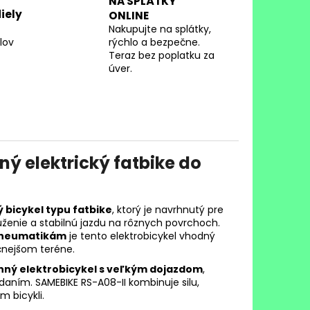
NA SPLÁTKY
iely
ONLINE
Nakupujte na splátky,
lov
rýchlo a bezpečne.
Teraz bez poplatku za
úver.
ý elektrický fatbike do
ý bicykel typu fatbike
, ktorý je navrhnutý pre
uženie a stabilnú jazdu na rôznych povrchoch.
 pneumatikám
je tento elektrobicykel vhodný
čnejšom teréne.
nný elektrobicykel s veľkým dojazdom
,
ím. SAMEBIKE RS-A08-II kombinuje silu,
 bicykli.